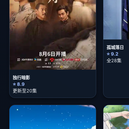
孤城落日
⭐ 9.2
全28集
独行暗影
⭐ 8.9
更新至20集