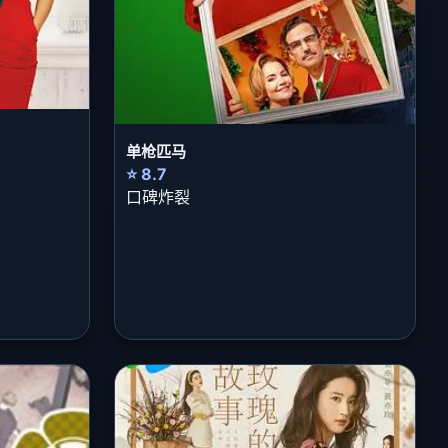
单枪匹马
⭐ 8.7
口碑炸裂