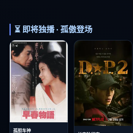
⏳ 即将独播 · 孤傲登场
孤胆车神