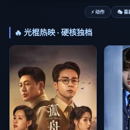
⚡ 动作
🎭 喜
🔥 光棍热映 · 硬核独档