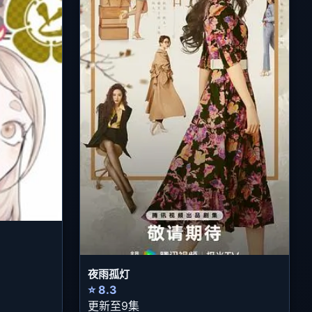
夜雨孤灯
⭐ 8.3
更新至9集