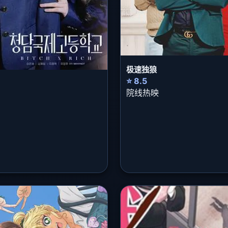
极速独狼
⭐ 8.5
院线热映