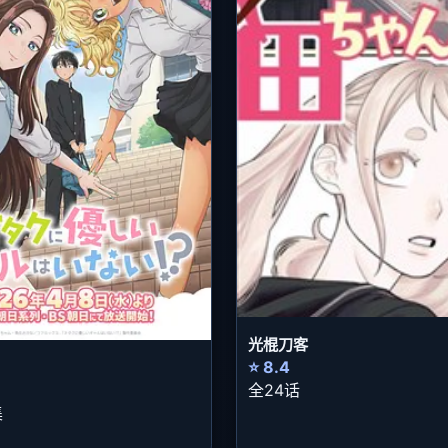
光棍刀客
⭐ 8.4
全24话
集