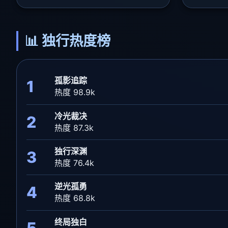
📊 独行热度榜
孤影追踪
1
热度 98.9k
冷光裁决
2
热度 87.3k
独行深渊
3
热度 76.4k
逆光孤勇
4
热度 68.8k
终局独白
5