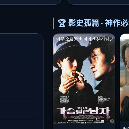
🏆 影史孤篇 · 神作