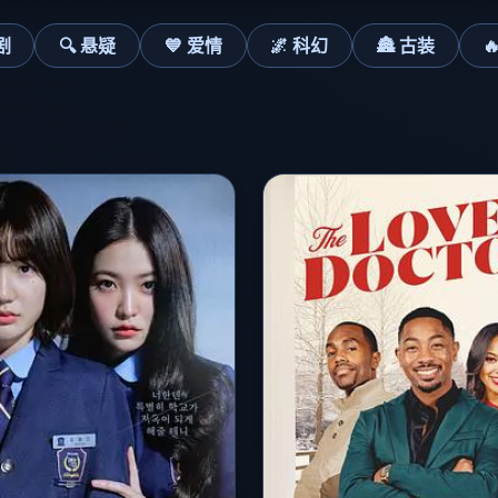
剧
🔍 悬疑
💙 爱情
🌌 科幻
🏯 古装
