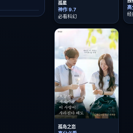
独
孤星
高
神作 9.7
经
必看科幻
孤岛之恋