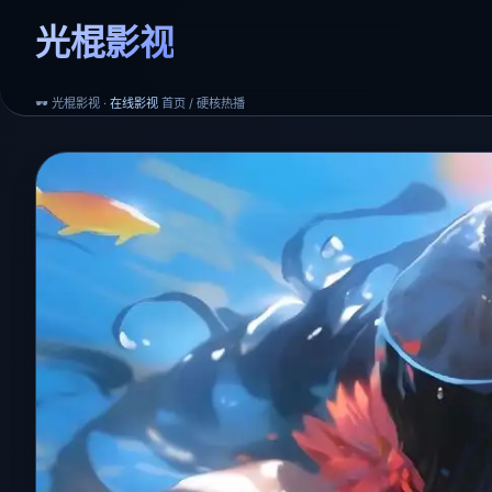
光棍影视
🕶️ 光棍影视 ·
在线影视
首页 / 硬核热播