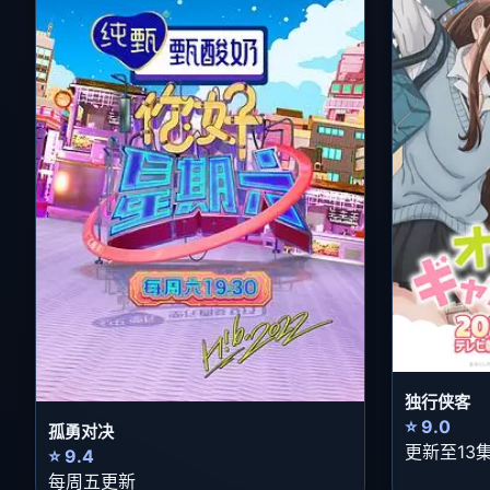
独行侠客
⭐ 9.0
孤勇对决
更新至13
⭐ 9.4
每周五更新