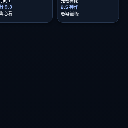
行武士
光棍神探
分 9.3
9.5 神作
典必看
悬疑巅峰