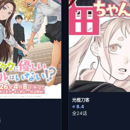
光棍刀客
⭐ 8.4
全24话
集