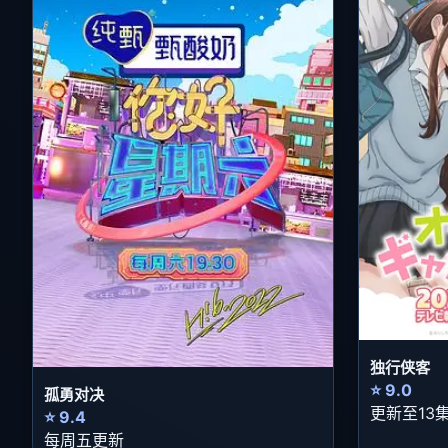
独行侠客
⭐ 9.0
孤勇对决
更新至13
⭐ 9.4
每周五更新