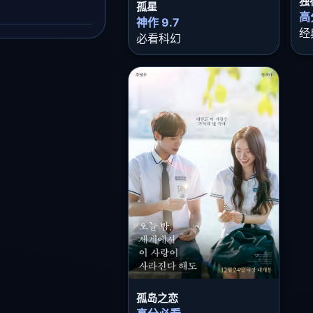
独
孤星
高
神作 9.7
经
必看科幻
孤岛之恋