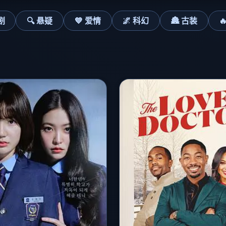
剧
🔍 悬疑
💙 爱情
🌌 科幻
🏯 古装
