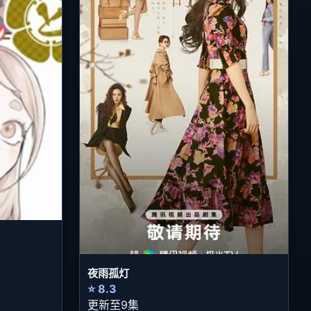
夜雨孤灯
⭐ 8.3
更新至9集