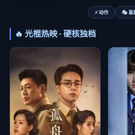
⚡ 动作
🎭 喜
🔥 光棍热映 · 硬核独档