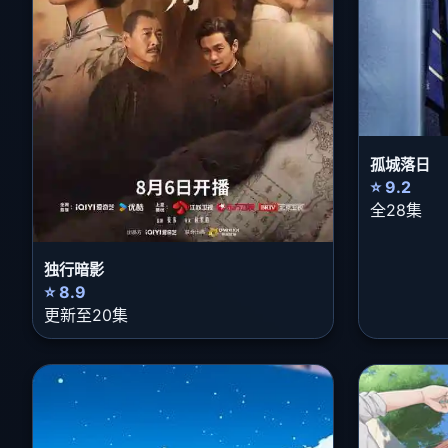
孤城落日
⭐ 9.2
全28集
独行暗影
⭐ 8.9
更新至20集