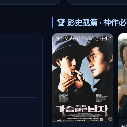
🏆 影史孤篇 · 神作