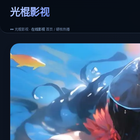
光棍影视
🕶️ 光棍影视 ·
在线影视
首页 / 硬核热播