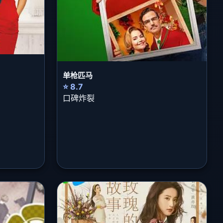
单枪匹马
⭐ 8.7
口碑炸裂