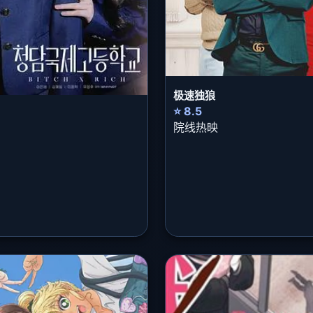
极速独狼
⭐ 8.5
院线热映