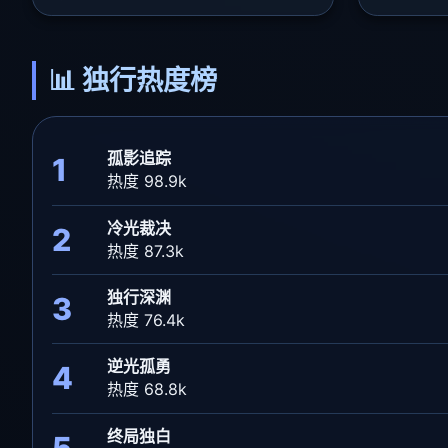
📊 独行热度榜
孤影追踪
1
热度 98.9k
冷光裁决
2
热度 87.3k
独行深渊
3
热度 76.4k
逆光孤勇
4
热度 68.8k
终局独白
5