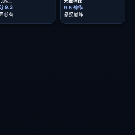
行武士
光棍神探
分 9.3
9.5 神作
典必看
悬疑巅峰