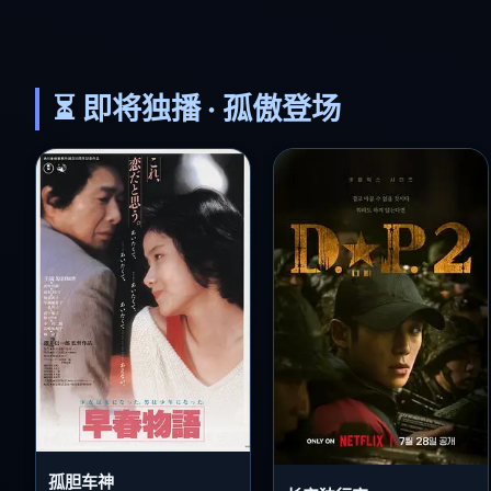
⏳ 即将独播 · 孤傲登场
孤胆车神