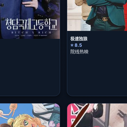
极速独狼
⭐ 8.5
院线热映