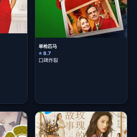
单枪匹马
⭐ 8.7
口碑炸裂