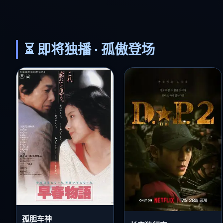
⏳ 即将独播 · 孤傲登场
孤胆车神