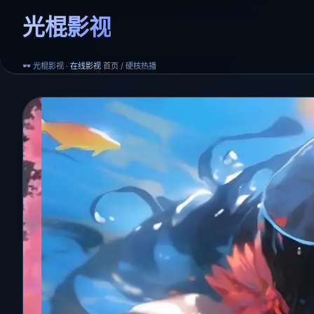
光棍影视
🕶️ 光棍影视 ·
在线影视
首页 / 硬核热播