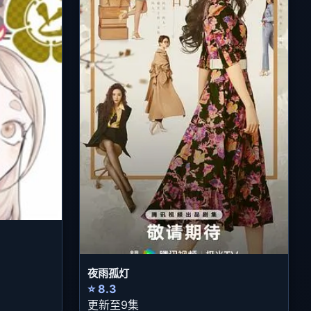
夜雨孤灯
⭐ 8.3
更新至9集