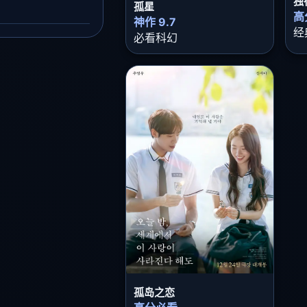
独
孤星
高
神作 9.7
经
必看科幻
孤岛之恋