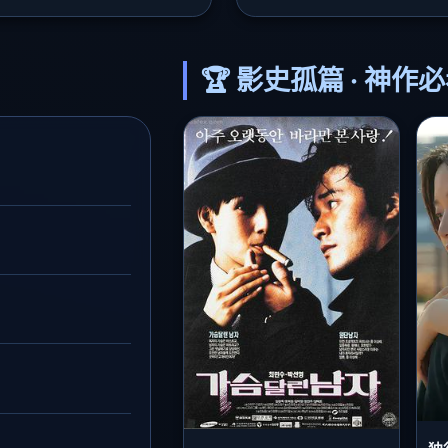
🏆 影史孤篇 · 神作