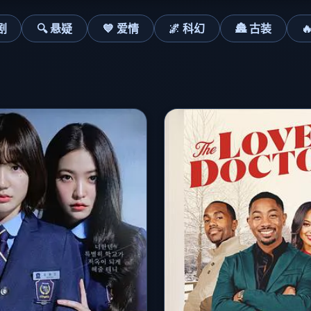
剧
🔍 悬疑
💙 爱情
🌌 科幻
🏯 古装
