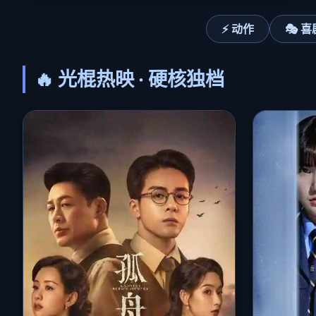
⚡ 动作
🎭 喜
🔥 光棍热映 · 硬核独档