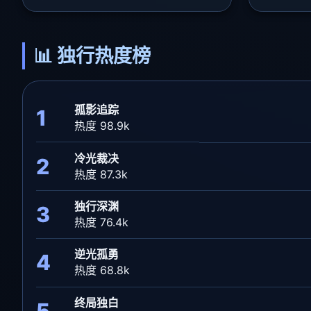
📊 独行热度榜
孤影追踪
1
热度 98.9k
冷光裁决
2
热度 87.3k
独行深渊
3
热度 76.4k
逆光孤勇
4
热度 68.8k
终局独白
5