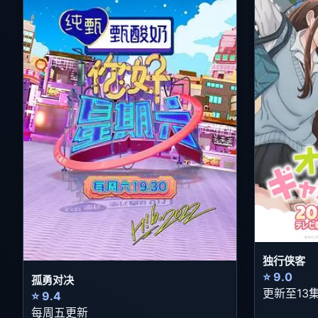
独行侠客
⭐ 9.0
孤勇对决
更新至13
⭐ 9.4
每周五更新