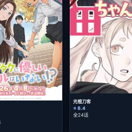
光棍刀客
⭐ 8.4
全24话
集