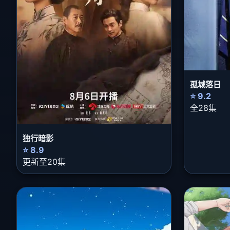
孤城落日
⭐ 9.2
全28集
独行暗影
⭐ 8.9
更新至20集