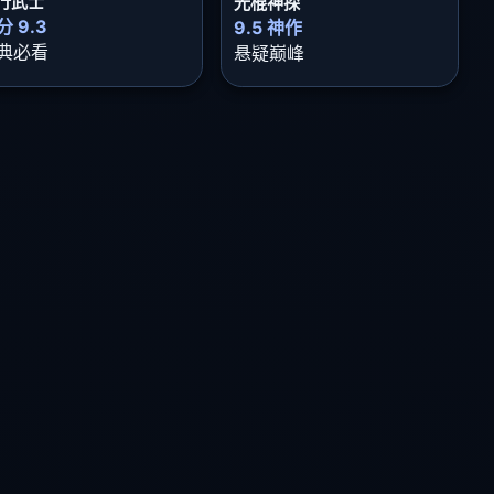
行武士
光棍神探
分 9.3
9.5 神作
典必看
悬疑巅峰