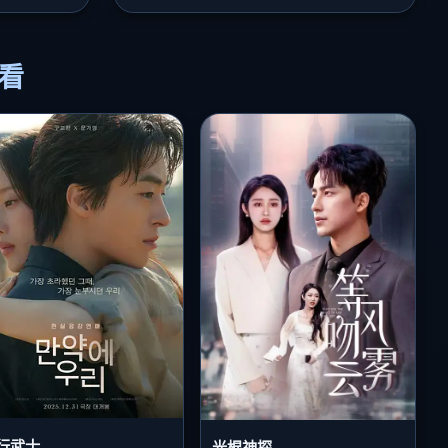
必看
行武士
光棍神探