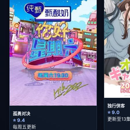
独行侠客
⭐ 9.0
孤勇对决
更新至13
⭐ 9.4
每周五更新