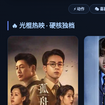
⚡ 动作
🎭 喜
🔥 光棍热映 · 硬核独档