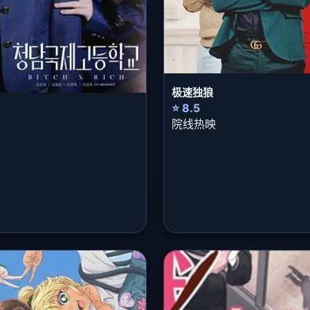
极速独狼
⭐ 8.5
院线热映