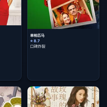
单枪匹马
⭐ 8.7
口碑炸裂