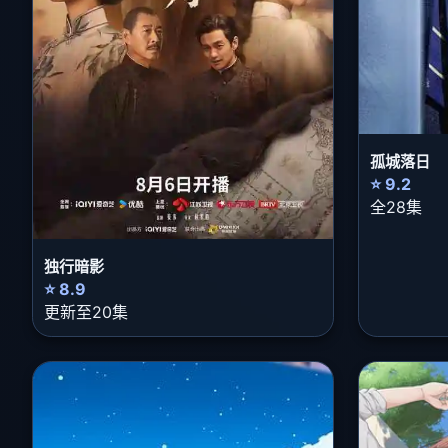
孤城落日
⭐ 9.2
全28集
独行暗影
⭐ 8.9
更新至20集