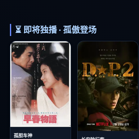
⏳ 即将独播 · 孤傲登场
孤胆车神