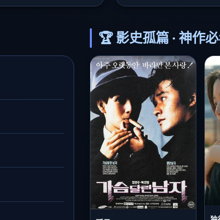
🏆 影史孤篇 · 神作
独