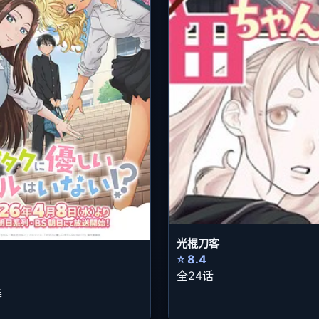
光棍刀客
⭐ 8.4
全24话
集