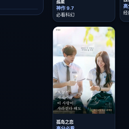
孤星
高
神作 9.7
经
必看科幻
孤岛之恋
高分必看