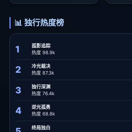
📊 独行热度榜
孤影追踪
1
热度 98.9k
冷光裁决
2
热度 87.3k
独行深渊
3
热度 76.4k
逆光孤勇
4
热度 68.8k
终局独白
5