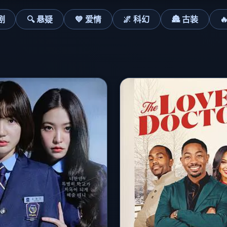
剧
🔍 悬疑
💙 爱情
🌌 科幻
🏯 古装
