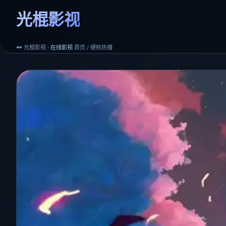
光棍影视
🕶️ 光棍影视 ·
在线影视
首页 / 硬核热播